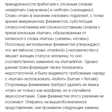
принадлежности прибегали к сложным словам
«waepman» («мужчина») и «wifman» («женщина»).
Слово «man» в значении «человек» подлежит, с точки
зрения американских феминисток, субституции
словосочетанием или сложносоставным словом с
прилагательным «human», образованным от
латинского слова «humus» («земля», «почва»).
Поскольку англоязычные феминистки утверждают,
что английское слово «mankind» («человечество»)
лишает женщин статуса человека, то оно
соответственно заменено на «humankind». Однако
данная трансформация также показалась
недостаточной, и было выдвинуто требование наряду
с «human» использовать «hufem» (human + female).
Сторонницы феминизма требуют удалить из языка
«man» не только как морфему, но и случайное
звукосочетание. Сами феминистки этого различия не
осознают. Опираясь на вышеобозначенное
представление, они произвели следующие замены: