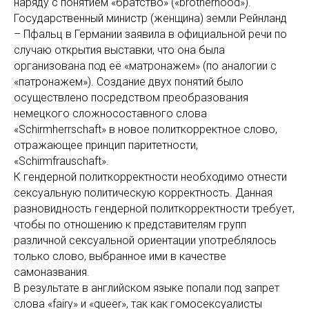
наряду с понятием «братство» («brotherhood»).
Государственный министр (женщина) земли Рейнланд
– Пфальц в Германии заявила в официальной речи по
случаю открытия выставки, что она была
организована под её «матронажем» (по аналогии с
«патронажем»). Создание двух понятий было
осуществлено посредством преобразования
немецкого сложносоставного слова
«Schirmherrschaft» в новое политкорректное слово,
отражающее принцип паритетности,
«Schirmfrauschaft».
К гендерной политкорректности необходимо отнести
сексуальную политическую корректность. Данная
разновидность гендерной политкорректности требует,
чтобы по отношению к представителям групп
различной сексуальной ориентации употреблялось
только слово, выбранное ими в качестве
самоназвания.
В результате в английском языке попали под запрет
слова «fairy» и «queer», так как гомосексуалисты