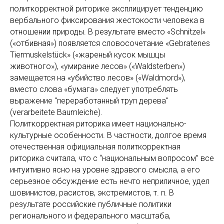
политкорректной риторике эксплицирует тенденцию
вербального фиксирования жестокости человека в
отношении природы. В результате вместо «Schnitzel»
(«отбивная») появляется словосочетание «Gebratenes
Tiermuskelstück» («жареный кусок мышцы
животного»), «умирание лесов» («Waldsterben»)
замещается на «убийство лесов» («Waldmord»),
вместо слова «бумага» следует употреблять
выражение "переработанный труп дерева"
(verarbeitete Baumleiche).
Политкорректная риторика имеет национально-
культурные особенности. В частности, долгое время
отечественная официальная политкорректная
риторика считала, что с “национальным вопросом” все
интуитивно ясно на уровне здравого смысла, а его
серьезное обсуждение есть нечто неприличное, удел
шовинистов, расистов, экстремистов, т. п. В
результате российские публичные политики
регионального и федерального масштаба,