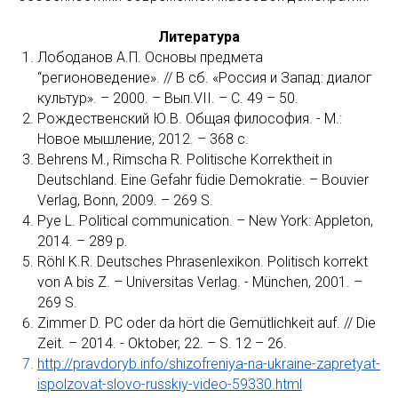
Литература
Лободанов А.П. Основы предмета
“регионоведение». // В сб. «Россия и Запад: диалог
культур». – 2000. – Вып.VII. – C. 49 – 50.
Рождественский Ю.В. Общая философия. - М.:
Новое мышление, 2012. – 368 с.
Behrens M., Rimscha R. Politische Korrektheit in
Deutschland. Eine Gefahr füdie Demokratie. – Bouvier
Verlag, Bonn, 2009. – 269 S.
Pye L. Political communication. – New York: Appleton,
2014. – 289 p.
Röhl K.R. Deutsches Phrasenlexikon. Politisch korrekt
von A bis Z. – Universitas Verlag. - München, 2001. –
269 S.
Zimmer D. PC oder da hört die Gemütlichkeit auf. // Die
Zeit. – 2014. - Oktober, 22. – S. 12 – 26.
http://pravdoryb.info/shizofreniya-na-ukraine-zapretyat-
ispolzovat-slovo-russkiy-video-59330.html