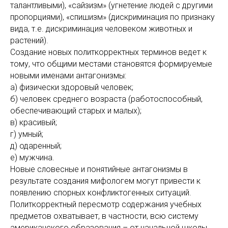
талантливыми), «сайзизм» (угнетение людей с другими
пропорциями), «спишизм» (дискриминация по признаку
вида, т.е. дискриминация человеком животных и
растений).
Создание новых политкорректных терминов ведет к
тому, что общими местами становятся формируемые
новыми именами антагонизмы:
а) физически здоровый человек;
б) человек среднего возраста (работоспособный,
обеспечивающий старых и малых);
в) красивый;
г) умный;
д) одаренный;
е) мужчина.
Новые словесные и понятийные антагонизмы в
результате создания мифологем могут привести к
появлению спорных конфликтогенных ситуаций.
Политкорректный пересмотр содержания учебных
предметов охватывает, в частности, всю систему
американского образования – от начальной школы