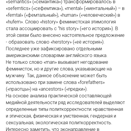
«semantics» («семантика») трансформировалось в
«sefemtics» («сефемтика»), «mental» («ментальный») – в
«femtal» («фемтальный»), «human» («человеческий») в
«hufem». Слово «history» феминистская этимология
стала ассоциировать с “his story» («его история»). В
этой связи было внесено настоятельное предложение
- образовать слово «herstory» («её история»).
Последнее уже зафиксировано отдельными
американскими словарями английского языка.
Не только слово «man» вызывает негодование
феминисток, но и другие слова, указывающие на
мужчину. Так, данное объяснение может быть
использовано при замене слова «forefathers»
(«праотцы») на «ancestors» («предки»).
На основе анализа практической составляющей
медийной деятельности ряд исследователей выделяют
определенные типы политкорректности: нравственная
и этическая, физическая и умственная, гендерная и
сексуальная, экологическая политкорректность.
Интересно заметить, что эконаправление в