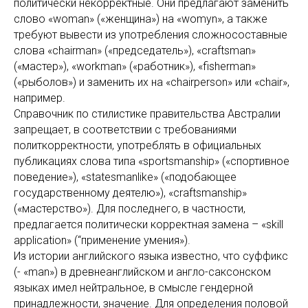
политически некорректные. Они предлагают заменить
слово «woman» («женщина») на «womyn», а также
требуют вывести из употребления сложносоставные
слова «chairman» («председатель»), «craftsman»
(«мастер»), «workman» («работник»), «fisherman»
(«рыболов») и заменить их на «chairperson» или «chair»,
например.
Справочник по стилистике правительства Австралии
запрещает, в соответствии с требованиями
политкорректности, употреблять в официальных
публикациях слова типа «sportsmanship» («спортивное
поведение»), «statesmanlike» («подобающее
государственному деятелю»), «craftsmanship»
(«мастерство»). Для последнего, в частности,
предлагается политически корректная замена – «skill
application» (“применение умения»).
Из истории английского языка известно, что суффикс
(- «man») в древнеанглийском и англо-саксонском
языках имел нейтральное, в смысле гендерной
принадлежности, значение. Для определения половой