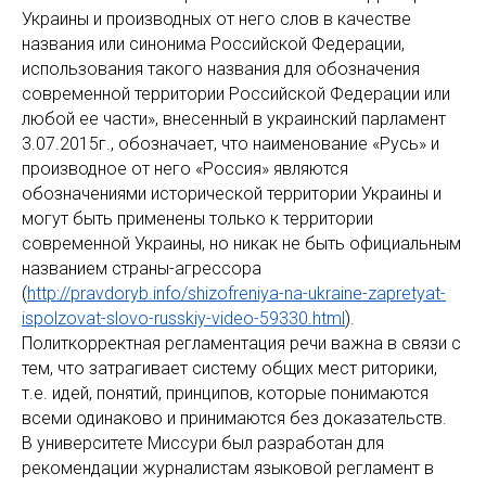
Украины и производных от него слов в качестве
названия или синонима Российской Федерации,
использования такого названия для обозначения
современной территории Российской Федерации или
любой ее части», внесенный в украинский парламент
3.07.2015г., обозначает, что наименование «Русь» и
производное от него «Россия» являются
обозначениями исторической территории Украины и
могут быть применены только к территории
современной Украины, но никак не быть официальным
названием страны-агрессора
(
http://pravdoryb.info/shizofreniya-na-ukraine-zapretyat-
ispolzovat-slovo-russkiy-video-59330.html
).
Политкорректная регламентация речи важна в связи с
тем, что затрагивает систему общих мест риторики,
т.е. идей, понятий, принципов, которые понимаются
всеми одинаково и принимаются без доказательств.
В университете Миссури был разработан для
рекомендации журналистам языковой регламент в