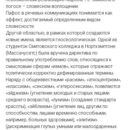
логосе – словесном воплощении.
Пафос в речевых коммуникациях понимается как
эффект, достигаемый определенным видом
словесности.
Другой областью, в рамках которой создаются
новые имена, является гносеологическая. Одной из
студенток Смитовского колледжа в Нортхэмптоне
(Массачусетс) была вручена директива по
правильному употреблению слов, относящихся к
смысловым сферам «измов», которые отражают
политически корректно дефинированные термины.
Наряду с общеизвестными «расизм», «этноцентризм»,
«классизм», «сексизм», «гетеросексизм», появляются
«эйджизм» (угнетение молодых и старых лицами
среднего возраста), «лукизм» (создание стандарта
красоты), «эйблеизм» (угнетение лиц, другим по
способностям, лицами временно способными,
например, больных здоровыми), «элитизм»
(дискриминация глупых умными или малоодаренных