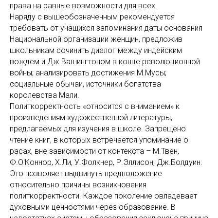
права на равные возможности для всех.
Наряду с вышеобозначенным рекомендуется
требовать от учащихся запоминания даты основания
Национальной организации женщин, предложив
школьникам сочинить диалог между индейским
вождем и Дж.Вашингтоном в конце революционной
войны; анализировать достижения М.Мусы;
социальные обычаи, источники богатства
королевства Мали.
Политкорректность «относится с вниманием» к
произведениям художественной литературы,
предлагаемых для изучения в школе. Запрещено
чтение книг, в которых встречается упоминание о
расах, вне зависимости от контекста – М.Твен,
Ф.О'Коннор, Х.Ли, У.Фолкнер, Р.Эллисон, Дж.Болдуин.
Это позволяет выдвинуть предположение
относительно причины возникновения
политкорректности. Каждое поколение овладевает
духовными ценностями через образование. В