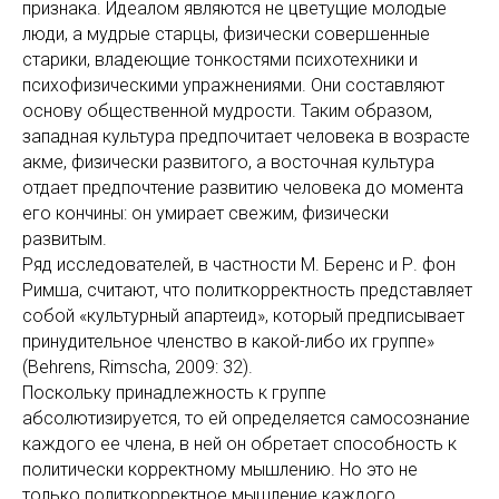
признака. Идеалом являются не цветущие молодые
люди, а мудрые старцы, физически совершенные
старики, владеющие тонкостями психотехники и
психофизическими упражнениями. Они составляют
основу общественной мудрости. Таким образом,
западная культура предпочитает человека в возрасте
акме, физически развитого, а восточная культура
отдает предпочтение развитию человека до момента
его кончины: он умирает свежим, физически
развитым.
Ряд исследователей, в частности М. Беренс и Р. фон
Римша, считают, что политкорректность представляет
собой «культурный апартеид», который предписывает
принудительное членство в какой-либо их группе»
(Behrens, Rimscha, 2009: 32).
Поскольку принадлежность к группе
абсолютизируется, то ей определяется самосознание
каждого ее члена, в ней он обретает способность к
политически корректному мышлению. Но это не
только политкорректное мышление каждого