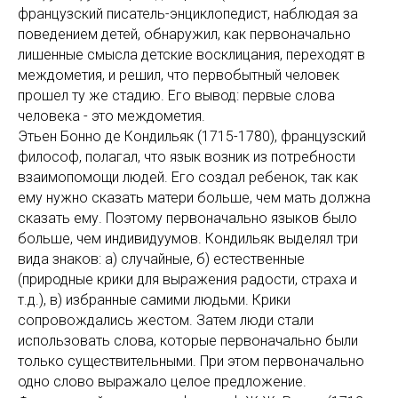
французский писатель-энциклопедист, наблюдая за
поведением детей, обнаружил, как первоначально
лишенные смысла детские восклицания, переходят в
междометия, и решил, что первобытный человек
прошел ту же стадию. Его вывод: первые слова
человека - это междометия.
Этьен Бонно де Кондильяк (1715-1780), французский
философ, полагал, что язык возник из потребности
взаимопомощи людей. Его создал ребенок, так как
ему нужно сказать матери больше, чем мать должна
сказать ему. Поэтому первоначально языков было
больше, чем индивидуумов. Кондильяк выделял три
вида знаков: а) случайные, б) естественные
(природные крики для выражения радости, страха и
т.д.), в) избранные самими людьми. Крики
сопровождались жестом. Затем люди стали
использовать слова, которые первоначально были
только существительными. При этом первоначально
одно слово выражало целое предложение.