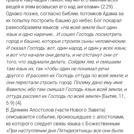
вещей и этим возвысил его над ангелами» (2:29).
Однако позже, согласно Библии, потомков Адама за
их попытку построить башню до небес Бог покарал
разнообразием языков: «
На всей земле был один
язык и одно наречие… И сошел Господь посмотреть
город и башню, которые строили сыны человеческие.
И сказал Господь: вот, один народ, и один у всех язык;
и вот что начали они делать, и не отстанут они от
того, что задумали делать. Сойдем лее, и смешаем
там язык их, так чтобы один не понимал речи
другого. И рассеял их Господь оттуда по всей земле; и
они перестали строить город. Посему дано ему имя:
Вавилон; ибо там смешал Господь язык всей земли, и
оттуда рассеял их Господь по всей земле»
(Бытие, 11,
5-9) (4)
.
В Деяниях Апостолов (части Нового Завета)
описывается событие, произошедшее с апостолами,
из которого следует связь языка с Божественным:
«При наступлении дня Пятидесятницы все они были