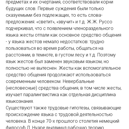
предметах и их очертания, соответствовали корни
будущих слов. Первые суждения были только
сказуемыми без подлежащих, то есть слова-
предложения: «светит», «звучит» и т.д. Ж.Ж. Руссо
подчеркивал, что с появлением членораздельного
языка жесты отпали как основное средство общения
- у языка жестов немало недостатков: трудно
пользоваться во время работы, общаться на
расстоянии, в темноте, в густом лесу и т.д. Поэтому
язык жестов был заменен звуковым языком, но
полностью не вытеснен. Жесты как вспомогательное
средство общения продолжают использоваться
современным человеком. Невербальные
(несловесные) средства общения, в том числе жесты,
изучает паралингвистика как отдельная дисциплина
языкознания.
Существуют также трудовые гипотезы, связывающие
происхождение языка с трудовой деятельностью
человека. В конце 70-х прошлого столетия немецкий
философ Л. Нуаре выдвинул рабочую теорию