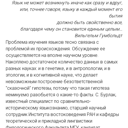
Язык не может возникнуть иначе как сразу и вдруг,
или, точнее говоря, языку в каждый момент его
бытия
должно быть свойственно все,
благодаря чему он становится единым целым…
Вильгельм Гумбольдт
Проблема изучения языков тесно связана с
проблемой их происхождения. Обсуждение ее
осуществляется на вполне научном уровне.
Накоплено достаточное количество данных в самых
разных науках: и в генетике, и в антропологии, и в
этологии, и в когнитивной науке, что делает
невозможным построение безответственной
"сказочной" гипотезы, потому что такая гипотеза
неминуемо разобьется о какие-то факты. С. Бурлак,
известный специалист по сравнительно-
историческому языкознанию, старший научный
сотрудник Института востоковедения РАН и кафедры
теоретической и прикладной лингвистики
Филологического факультета МГУ, кандидат