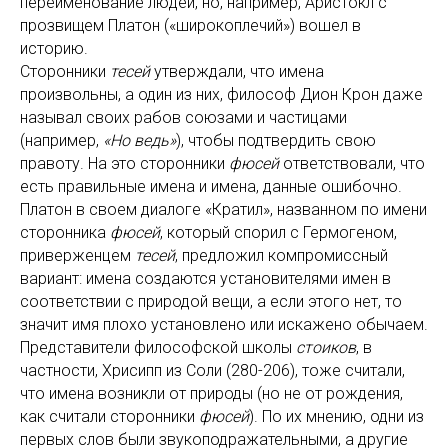
переименование людей, но, например, Аристокл с
прозвищем Платон («широкоплечий») вошел в
историю.
Сторонники
тесей
утверждали, что имена
произвольны, а один из них, философ Дион Крон даже
называл своих рабов союзами и частицами
(например,
«Но ведь»
), чтобы подтвердить свою
правоту. На это сторонники
фюсей
ответствовали, что
есть правильные имена и имена, данные ошибочно.
Платон в своем диалоге «Кратил», названном по имени
сторонника
фюсей
, который спорил с Гермогеном,
приверженцем
тесей
, предложил компромиссный
вариант: имена создаются установителями имен в
соответствии с природой вещи, а если этого нет, то
значит имя плохо установлено или искажено обычаем.
Представители философской школы
стоиков
, в
частности, Хрисипп из Соли (280-206), тоже считали,
что имена возникли от природы (но не от рождения,
как считали сторонники
фюсей
). По их мнению, одни из
первых слов были звукоподражательными, а другие