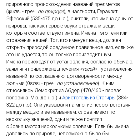
природного происхождения названий предметов
(φυσει - греч.
по природе
), в частности, Гераклит
Эфесский (535-475 до н.э.), считали, что имена даны от
природы, так как первые звуки отражали вещи,
которым соответствуют имена. Имена - это тени или
отражения вещей. Тот, кто именует вещи, должен
открыть природой созданное правильное имя, если же
это не удается, то он только производит шум.
Имена происходят от установления, согласно обычаю,
заявляли приверженцы течения
«тесей»
- установления
названий по соглашению, договоренности между
людьми (θεσει - греч.
по установлению
). К ним
относились Демокрит из Абдер (470/460 - первая
половина IV в. до н.э.) и
Аристотель из Стагиры
(384-
322 до н.э). Они указывали на многие несоответствия
между вещью и ее названием: слова имеют по
нескольку значений, одни и те же понятия
обозначаются несколькими словами. Если бы имена
давались по природе, невозможно было бы