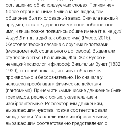
соглашению об используемых словах. Причем чем
более ограниченными были знания людей, тем
обширнее был их словарный запас. Сначала каждый
предмет, каждое дерево имели свое собственное
имя, и лишь позже появились общие имена (т.е. не
дуб
А
,
дуб Б
и т.д., а
дуб
как общее имя) (Руссо, 2015).
Жестовая теория связана с другими гипотезами
(междометной, социального договора). Выдвигали
эту теорию Этьен Кондильяк, Жан Жак Руссо и
немецкий психолог и философ Вильгельм Вундт (1832-
1920), который полагал, что язык образуется
произвольно и бессознательно. Но сначала у
человека преобладали физические действия
(пантомима). Причем эти «мимические движения» были
трех видов: рефлекторные, указательные и
изобразительные. Рефлекторным движениям,
выражающим чувства, позже соответствовали
междометия. Указательным и изобразительным,
выражающим соответственно представления о