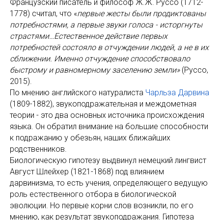
Французский писатель и философ Ж.Ж. Руссо (1712-
1778) считал, что «
первые жесты были продиктованы
потребностями, а первые звуки голоса - исторгнуты
страстями…Естественное действие первых
потребностей состояло в отчуждении людей, а не в их
сближении. Именно отчуждение способствовало
быстрому и равномерному заселению земли»
(Руссо,
2015).
По мнению английского натуралиста
Чарльза Дарвин
а
(1809-1882), звукоподражательная и междометная
теории - это два основных источника происхождения
языка. Он обратил внимание на большие способности
к подражанию у обезьян, наших ближайших
родственников.
Биологическую гипотезу выдвинул немецкий лингвист
Август Шлейхер (1821-1868) под влиянием
дарвинизма, то есть учения, определяющего ведущую
роль естественного отбора в биологической
эволюции. Но первые корни слов возникли, по его
мнению, как результат звукоподражания. Гипотеза