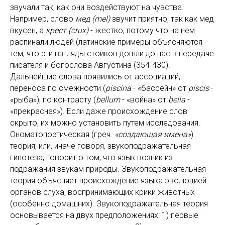
звучали так, как они воздействуют на чувства.
Например, слово
мед (mel)
звучит приятно, так как мед
вкусен, а
крест (crux)
- жестко, потому что на нем
распинали людей (латинские примеры объясняются
тем, что эти взгляды стоиков дошли до нас в передаче
писателя и богослова Августина (354-430).
Дальнейшие слова появились от ассоциаций,
переноса по смежности (
piscina
- «бассейн» от
piscis
-
«рыба»), по контрасту (
bellum
- «война» от
bella
-
«прекрасная»). Если даже происхождение слов
скрыто, их можно установить путем исследования.
Ономатопоэтическая (греч.
«создающая имена»
)
теория, или, иначе говоря, звукоподражательная
гипотеза, говорит о том, что язык возник из
подражания звукам природы. Звукоподражательная
теория объясняет происхождение языка эволюцией
органов слуха, воспринимающих крики животных
(особенно домашних). Звукоподражательная теория
основывается на двух предположениях: 1) первые