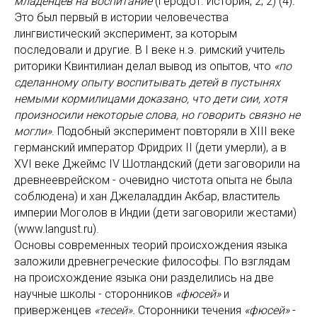
младенцев на воспитание
(Геродот. История, 2, 2) (4)
.
Это был первый в истории человечества
лингвистический эксперимент, за которым
последовали и другие. В I веке н.э. римский учитель
риторики Квинтилиан делал вывод из опытов, что
«по
сделанному опыту воспитывать детей в пустынях
немыми кормилицами доказано, что дети сии, хотя
произносили некоторые слова, но говорить связно не
могли»
. Подобный эксперимент повторяли в XIII веке
германский император Фридрих II (дети умерли), а в
XVI веке Джеймс IV Шотландский (дети заговорили на
древнееврейском - очевидно чистота опыта не была
соблюдена) и хан Джелаладдин Акбар, властитель
империи Моголов в Индии (дети заговорили жестами)
(www.langust.ru).
Основы современных теорий происхождения языка
заложили древнегреческие философы. По взглядам
на происхождение языка они разделились на две
научные школы - сторонников
«фюсей»
и
приверженцев
«тесей».
Сторонники течения
«фюсей»
-