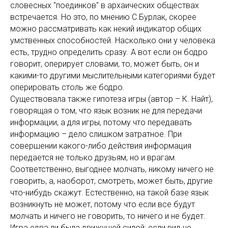
словесных "поединков" в архаических обществах
встречается. Но это, по мнению С.Бурлак, скорее
можно рассматривать как некий индикатор общих
умственных способностей. Насколько они у человека
есть, трудно определить сразу. А вот если он бодро
говорит, оперирует словами, то, может быть, он и
какими-то другими мыслительными категориями будет
оперировать столь же бодро.
Существовала также гипотеза игры (автор – К. Найт),
говорящая о том, что язык возник не для передачи
информации, а для игры, потому что передавать
информацию – дело слишком затратное. При
совершении какого-либо действия информация
передается не только друзьям, но и врагам.
Соответственно, выгоднее молчать, никому ничего не
говорить, а, наоборот, смотреть, может быть, другие
что-нибудь скажут. Естественно, на такой базе язык
возникнуть не может, потому что если все будут
молчать и ничего не говорить, то ничего и не будет.
Игра едва ли была движущей силой: если вид не