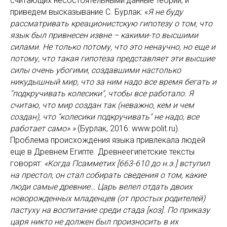
считающих несостоятельными данные теории, и
приведем высказывание С. Бурлак: «
Я не буду
рассматривать креационистскую гипотезу о том, что
язык был привнесен извне – какими-то высшими
силами. Не только потому, что это ненаучно, но еще и
потому, что такая гипотеза представляет эти высшие
силы очень убогими, создавшими настолько
никудышный мир, что за ним надо все время бегать и
"подкручивать колесики", чтобы все работало. Я
считаю, что мир создан так (неважно, кем и чем
создан), что "колесики подкручивать" не надо, все
работает само»
»
(Бурлак, 2016: www.polit.ru).
Проблема происхождения языка привлекала людей
еще в Древнем Египте. Древнеегипетские тексты
говорят:
«Когда Псамметих [663-610 до н.э.] вступил
на престол, он стал собирать сведения о том, какие
люди самые древние… Царь велел отдать двоих
новорожденных младенцев (от простых родителей)
пастуху на воспитание среди стада [коз]. По приказу
царя никто не должен был произносить в их