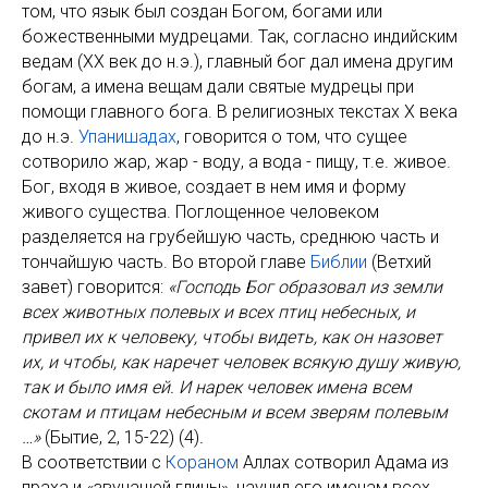
том, что язык был создан Богом, богами или
божественными мудрецами. Так, согласно индийским
ведам (XX век до н.э.), главный бог дал имена другим
богам, а имена вещам дали святые мудрецы при
помощи главного бога. В религиозных текстах X века
до н.э.
Упанишадах
, говорится о том, что сущее
сотворило жар, жар - воду, а вода - пищу, т.е. живое.
Бог, входя в живое, создает в нем имя и форму
живого существа. Поглощенное человеком
разделяется на грубейшую часть, среднюю часть и
тончайшую часть. Во второй главе
Библии
(Ветхий
завет) говорится:
«Господь Бог образовал из земли
всех животных полевых и всех птиц небесных, и
привел их к человеку, чтобы видеть, как он назовет
их, и чтобы, как наречет человек всякую душу живую,
так и было имя ей. И нарек человек имена всем
скотам и птицам небесным и всем зверям полевым
…»
(Бытие, 2, 15-22) (4)
.
В соответствии с
Кораном
Аллах сотворил Адама из
праха и «звучащей глины», научил его именам всех