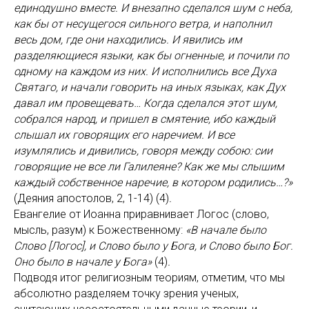
единодушно вместе. И внезапно сделался шум с неба,
как бы от несущегося сильного ветра, и наполнил
весь дом, где они находились. И явились им
разделяющиеся языки, как бы огненные, и почили по
одному на каждом из них. И исполнились все Духа
Святаго, и начали говорить на иных языках, как Дух
давал им провещевать… Когда сделался этот шум,
собрался народ, и пришел в смятение, ибо каждый
слышал их говорящих его наречием. И все
изумлялись и дивились, говоря между собою: сии
говорящие не все ли Галилеяне? Как же мы слышим
каждый собственное наречие, в котором родились…?»
(Деяния апостолов, 2, 1-14) (4)
.
Евангелие от Иоанна приравнивает Логос (слово,
мысль, разум) к Божественному:
«В начале было
Слово [Логос], и Слово было у Бога, и Слово было Бог.
Оно было в начале у Бога»
(4)
.
Подводя итог религиозным теориям, отметим, что мы
абсолютно разделяем точку зрения ученых,