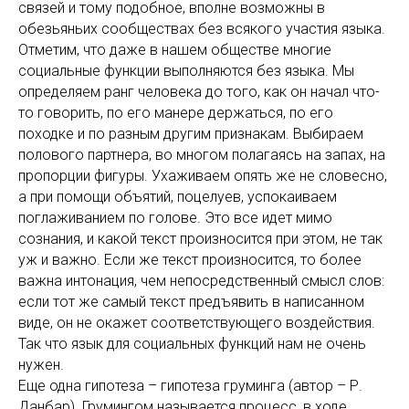
связей и тому подобное, вполне возможны в
обезьяньих сообществах без всякого участия языка.
Отметим, что даже в нашем обществе многие
социальные функции выполняются без языка. Мы
определяем ранг человека до того, как он начал что-
то говорить, по его манере держаться, по его
походке и по разным другим признакам. Выбираем
полового партнера, во многом полагаясь на запах, на
пропорции фигуры. Ухаживаем опять же не словесно,
а при помощи объятий, поцелуев, успокаиваем
поглаживанием по голове. Это все идет мимо
сознания, и какой текст произносится при этом, не так
уж и важно. Если же текст произносится, то более
важна интонация, чем непосредственный смысл слов:
если тот же самый текст предъявить в написанном
виде, он не окажет соответствующего воздействия.
Так что язык для социальных функций нам не очень
нужен.
Еще одна гипотеза – гипотеза груминга (автор – Р.
Данбар). Грумингом называется процесс, в ходе