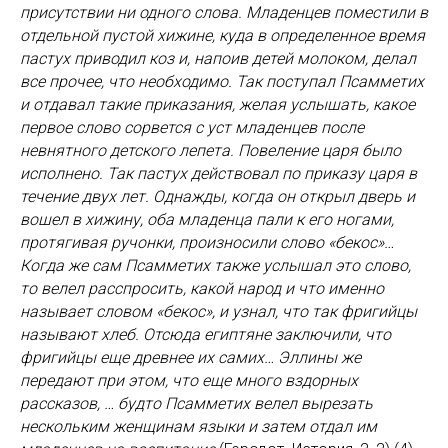
присутствии ни одного слова. Младенцев поместили в
отдельной пустой хижине, куда в определенное время
пастух приводил коз и, напоив детей молоком, делал
все прочее, что необходимо. Так поступал Псамметих
и отдавал такие приказания, желая услышать, какое
первое слово сорвется с уст младенцев после
невнятного детского лепета. Повеление царя было
исполнено. Так пастух действовал по приказу царя в
течение двух лет. Однажды, когда он открыл дверь и
вошел в хижину, оба младенца пали к его ногами,
протягивая ручонки, произносили слово «бекос»…
Когда же сам Псамметих также услышал это слово,
то велел расспросить, какой народ и что именно
называет словом «бекос», и узнал, что так фригийцы
называют хлеб. Отсюда египтяне заключили, что
фригийцы еще древнее их самих… Эллины же
передают при этом, что еще много вздорных
рассказов, … будто Псамметих велел вырезать
нескольким женщинам языки и затем отдал им