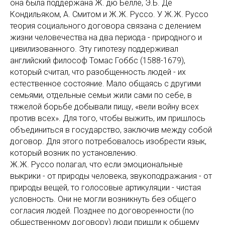
она была поддержана Ж. дю Белле, Э.Б. Де
Кондильяком, А. Смитом и Ж.Ж. Руссо. У Ж.Ж. Руссо
теория социального договора связана с делением
жизни человечества на два периода - природного и
цивилизованного. Эту гипотезу поддерживал
английский философ Томас Гоббс (1588-1679),
который считал, что разобщенность людей - их
естественное состояние. Мало общаясь с другими
семьями, отдельные семьи жили сами по себе, в
тяжелой борьбе добывали пищу, «вели войну всех
против всех». Для того, чтобы выжить, им пришлось
объединиться в государство, заключив между собой
договор. Для этого потребовалось изобрести язык,
который возник по установлению.
Ж.Ж. Руссо полагал, что если эмоциональные
выкрики - от природы человека, звукоподражания - от
природы вещей, то голосовые артикуляции - чистая
условность. Они не могли возникнуть без общего
согласия людей. Позднее по договоренности (по
общественному договору) люди пришли к общему