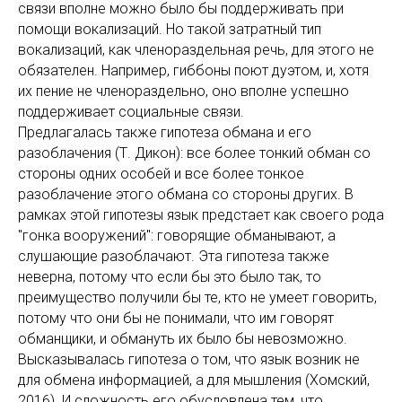
связи вполне можно было бы поддерживать при
помощи вокализаций. Но такой затратный тип
вокализаций, как членораздельная речь, для этого не
обязателен. Например, гиббоны поют дуэтом, и, хотя
их пение не членораздельно, оно вполне успешно
поддерживает социальные связи.
Предлагалась также гипотеза обмана и его
разоблачения (Т. Дикон): все более тонкий обман со
стороны одних особей и все более тонкое
разоблачение этого обмана со стороны других. В
рамках этой гипотезы язык предстает как своего рода
"гонка вооружений": говорящие обманывают, а
слушающие разоблачают. Эта гипотеза также
неверна, потому что если бы это было так, то
преимущество получили бы те, кто не умеет говорить,
потому что они бы не понимали, что им говорят
обманщики, и обмануть их было бы невозможно.
Высказывалась гипотеза о том, что язык возник не
для обмена информацией, а для мышления (Хомский,
2016). И сложность его обусловлена тем, что