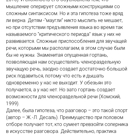
мышление оперирует сложными конструкциями со
сложным синтаксисом. Но и эта гипотеза тоже вряд
ли верна. Детям -"маугли" никто мыслить не мешает,
но при отсутствии предъявления языка во время так
называемого "критического периода" язык у них не
развивается. Сложные приспособления для звучащей
речи, которыми мы располагаем, в этом случае были
бы не нужны. Знаменитая опущенная гортань,
позволяющая нам осуществлять членораздельную
звучащую речь, заодно создает достаточно большой
риск подавиться, потому что есть и дышать
одновременно у нас не выходит. У обезьян это
получается, а у нас нет. Но зато гортань создает
возможности для членораздельной речи (Хомский,
1999).
Далее, была гипотеза, что разговор – это такой спорт
(автор – Ж.-Л. Десаль). Преимущество при половом
отборе получает тот, кто сумеет превзойти соперника
в искусстве разговора. Действительно, практика