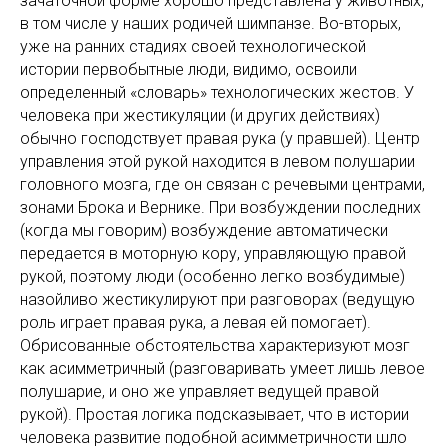
зачаточной форме хорошо представлена у животных,
в том числе у наших родичей шимпанзе. Во-вторых,
уже на ранних стадиях своей технологической
истории первобытные люди, видимо, освоили
определенный «словарь» технологических жестов. У
человека при жестикуляции (и других действиях)
обычно господствует правая рука (у правшей). Центр
управления этой рукой находится в левом полушарии
головного мозга, где он связан с речевыми центрами,
зонами Брока и Вернике. При возбуждении последних
(когда мы говорим) возбуждение автоматически
передается в моторную кору, управляющую правой
рукой, поэтому люди (особенно легко возбудимые)
назойливо жестикулируют при разговорах (ведущую
роль играет правая рука, а левая ей помогает).
Обрисованные обстоятельства характеризуют мозг
как асимметричный (разговаривать умеет лишь левое
полушарие, и оно же управляет ведущей правой
рукой). Простая логика подсказывает, что в истории
человека развитие подобной асимметричности шло