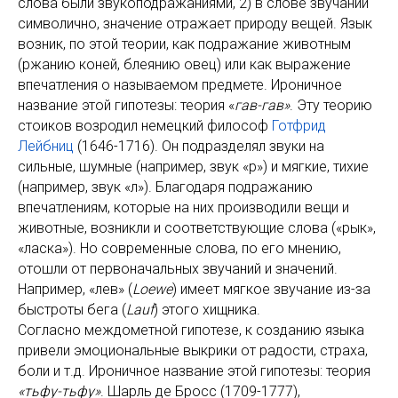
слова были звукоподражаниями, 2) в слове звучании
символично, значение отражает природу вещей. Язык
возник, по этой теории, как подражание животным
(ржанию коней, блеянию овец) или как выражение
впечатления о называемом предмете. Ироничное
название этой гипотезы: теория «
гав-гав»
. Эту теорию
стоиков возродил немецкий философ
Готфрид
Лейбниц
(1646-1716). Он подразделял звуки на
сильные, шумные (например, звук «р») и мягкие, тихие
(например, звук «л»). Благодаря подражанию
впечатлениям, которые на них производили вещи и
животные, возникли и соответствующие слова («рык»,
«ласка»). Но современные слова, по его мнению,
отошли от первоначальных звучаний и значений.
Например, «лев» (
Lоеwе
) имеет мягкое звучание из-за
быстроты бега (
Lauf
) этого хищника.
Согласно междометной гипотезе, к созданию языка
привели эмоциональные выкрики от радости, страха,
боли и т.д. Ироничное название этой гипотезы: теория
«тьфу-тьфу»
. Шарль де Бросс (1709-1777),