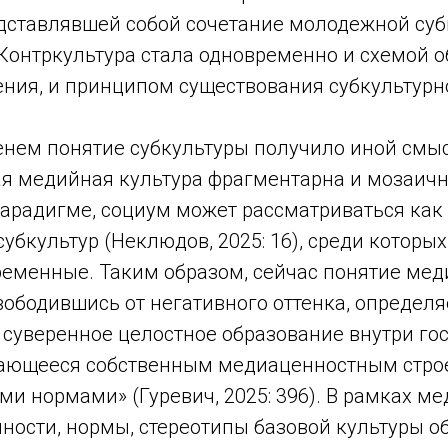
дставлявшей собой сочетание молодежной суб
Контркультура стала одновременно и схемой о
ния, и принципом существования субкультур
енем понятие субкультуры получило иной смыс
я медийная культура фрагментарна и мозаична
парадигме, социум может рассматриваться как
убкультур (Неклюдов, 2025: 16), среди которы
ременные. Таким образом, сейчас понятие ме
вободившись от негативного оттенка, определя
, суверенное целостное образование внутри г
чающееся собственным медиаценностным стро
и нормами» (Гуревич, 2025: 396). В рамках м
ности, нормы, стереотипы базовой культуры о