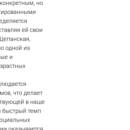
 конкретным, но
ктированными
еделяется
ставляя ей свои
(Щепанская,
но одной из
ные и
озрастных
блюдается
ов, что делает
ствующей в наше
м быстрый темп
социальных
ции оказывается