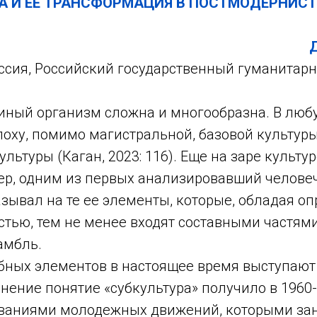
А И ЕЕ ТРАНСФОРМАЦИЯ В ПОСТМОДЕРНИС
Д
ссия, Российский государственный гуманитарн
диный организм сложна и многообразна. В люб
поху, помимо магистральной, базовой культур
льтуры (Каган, 2023: 116). Еще на заре культу
дер, одним из первых анализировавший челове
азывал на те ее элементы, которые, обладая о
стью, тем не менее входят составными частям
амбль.
обных элементов в настоящее время выступают
нение понятие «субкультура» получило в 1960-1
ованиями молодежных движений, которыми за