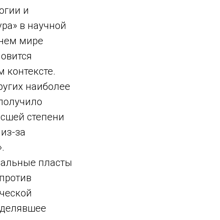
огии и
ра» в научной
яшнем мире
новится
 контексте.
ругих наиболее
 получило
ысшей степени
из-за
.
иальные пласты
 против
ической
ределявшее