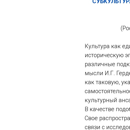
СУБКУЛЬТУР
(Ро
Культура как е
историческую э
различные подку
мысли И.Г. Гер
как таковую, ук
самостоятельно
культурный анс
В качестве под
Свое распростра
связи с исслед