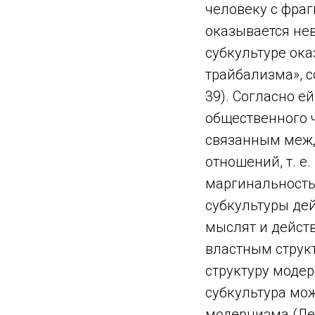
человеку с фра
оказывается не
субкультуре ок
трайбализма», со
39). Согласно е
общественного 
связанным межд
отношений, т. е
маргинальность
субкультуры де
мыслят и действ
властным струк
структуру моде
субкультура мо
модернизма (Лев