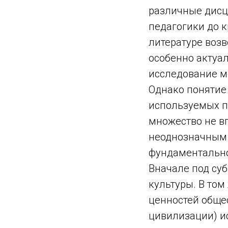
различные дисци
педагогики до 
литературе возво
особенно актуа
исследование мо
Однако понятие 
используемых п
множество не в
неоднозначным.
фундаментальнос
Вначале под су
культуры. В том
ценностей общес
цивилизации) и