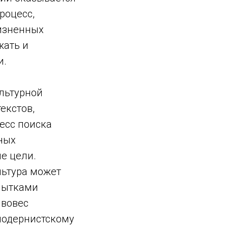
роцесс,
изненных
жать и
и.
льтурной
екстов,
есс поиска
ных
е цели.
льтура может
опытками
ивовес
модернистскому