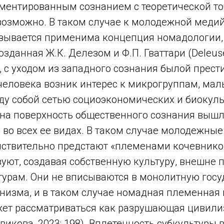
гментированным сознанием с теоретической то
возможно. В таком случае к молодежной меди
азывается применима концепция номадологии,
зданная Ж.К. Делезом и Ф.П. Гваттари (Deleuse,
й, с уходом из западного сознания былой прес
человека возник интерес к микрогруппам, ма
у собой сетью социоэкономических и биокул
. на поверхность общественного сознания выш
 во всех ее видах. В таком случае молодежны
йствительно предстают «племенами кочевнико
уют, создавая собственную культуру, внешне 
турам. Они не вписываются в монолитную гос
рнизма, и в таком случае номадная племенна
жет рассматриваться как разрушающая цивил
икова, 2023: 198). Вплетенность субкультуры 