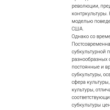
революции, пре
контркультуры. 
моделью поведе
США.
Однако со врем
Постсовременна
субкультурной 
разнообразных с
постоянные и в
субкультуры, ос
сфера культуры
культуры, отли
соответствующим
субкультуры цен