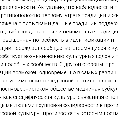
ределенности. Актуально, что наблюдается и п
ротивоположно первому: утрата традиций и ж
ряжена с попытками данные традиции поддер
ть, либо создать новые и неизменные традици
 повышенная потребность в идентификации и
ции порождает сообщества, стремящиеся к ку
собствует возникновению культурных кодов и т
 подобных сообществ. С другой стороны, проц
ции возможен одновременно в самых различ
ачастую имеющих перед собой противоположны
постмодернистском обществе медийная субку
я как специфическая культура, связанная с п
дыми людьми групповой солидарности в прот
ссовой культуры, противостоять которым пост