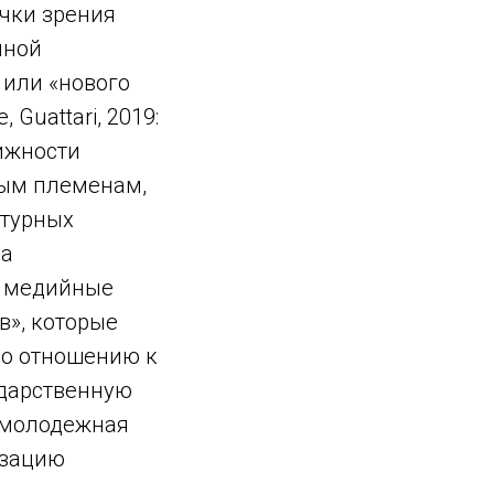
чки зрения
йной
 или «нового
 Guattari, 2019:
тижности
лым племенам,
ьтурных
ла
е медийные
в», которые
по отношению к
ударственную
я молодежная
изацию
в