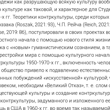
дежи как разрушающую всякую культуру вооб
культуре как таковой, и характерное для Сту
х гг. Теоретики контркультуры, среди которы
зака (Roszak, 2021: 93), Ч.П. Рейча (Reich, 2021: 
e, 2019: 86), постулировали в своих проектах 
остного начала с помощью нового стиля жизни
ека с «новым» гуманистическим сознанием, а т
рестройки мира с помощью культурного начал
ркультуры 1950-1970-х гг., включенность чело
 общество привело к подавлению естественных
енных побуждений «искусственной» культурой;
овеком, необходим «Великий Отказ», т. е. слом
ществующей культуры и создание контркульту
 контркультуры, задуманного и изложенного е
ь в США в 1960-х гг. во время так называемо