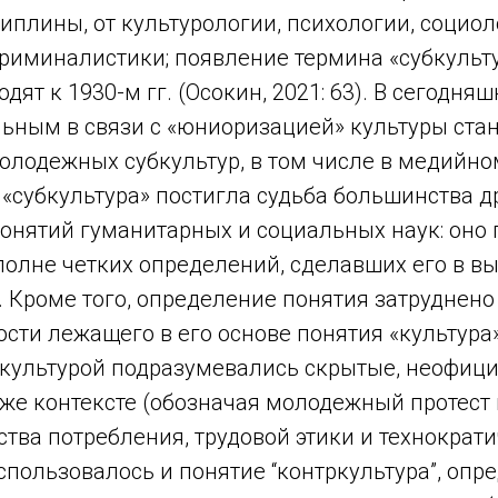
плины, от культурологии, психологии, социол
криминалистики; появление термина «субкульту
дят к 1930-м гг. (Осокин, 2021: 63). В сегодн
льным в связи с «юниоризацией» культуры ста
лодежных субкультур, в том числе в медийном
«субкультура» постигла судьба большинства д
онятий гуманитарных и социальных наук: оно
полне четких определений, сделавших его в в
 Кроме того, определение понятия затруднено 
ти лежащего в его основе понятия «культура»
бкультурой подразумевались скрытые, неофиц
 же контексте (обозначая молодежный протест
тва потребления, трудовой этики и технократ
спользовалось и понятие “контркультура”, оп