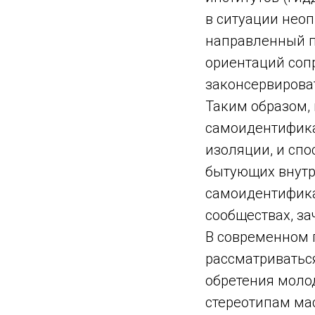
в ситуации неоп
направленный п
ориентаций соп
законсервирова
Таким образом,
самоидентифика
изоляции, и спо
бытующих внутри
самоидентифика
сообществах, з
В современном 
рассматриватьс
обретения моло
стереотипам ма