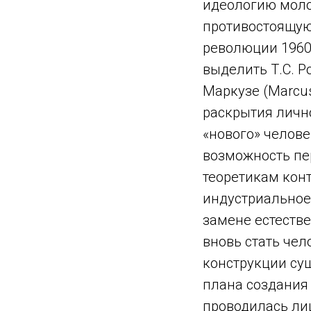
идеологию моло
противостоящую 
революции 1960-
выделить Т.С. Роз
Маркузе (Marcus
раскрытия личн
«нового» челов
возможность пе
теоретикам конт
индустриальное
замене естеств
вновь стать чел
конструкции су
плана создания
проводилась лиш