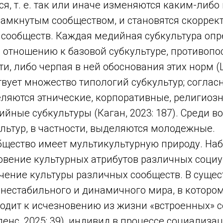
я, т. е. так или иначе изменяются каким-либо
замкнутым сообществом, и становятся скорре
 сообществ. Каждая медийная субкультура опр
 отношению к базовой субкультуре, противопо
и, либо черпая в ней обоснования этих норм 
ствует множество типологий субкультур; соглас
еляются этнические, корпоративные, религиоз
йные субкультуры (Каган, 2023: 187). Среди в
льтур, в частности, выделяются молодежные.
щество имеет мультикультурную природу. На
вение культурных атрибутов различных социум
чение культуры различных сообществ. В суще
 нестабильного и динамичного мира, в которо
одит к исчезновению из жизни «встроенных» 
денс, 2025: 39), индивид в процессе социализа