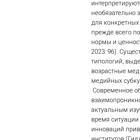
интерпретируютс
необязательно 
для конкретных
прежде всего по
нормы и ценност
2023: 96). Суще
типологий, выд
возрастные меди
медийных субку
Современное об
взаимопроникно
актуальным изу
время ситуации
инноваций прив
институтов (Гид