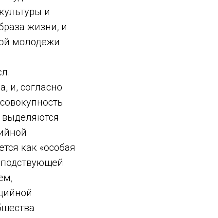
культуры и
браза жизни, и
ной молодежи
л.
, и, согласно
 совокупность
х выделяются
дийной
ется как «особая
осподствующей
ем,
едийной
бщества