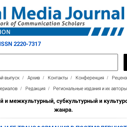
ISSN 2220-7317
ый выпуск
Архив
Контакты
Конференция
Реценз
/
/
/
/
териалов
Редакция
Региональные издания и их авторы
/
/
й и межкультурный, субкультурный и культу
жанра.