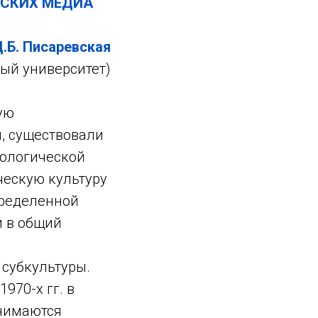
ТСКИХ МЕДИА
.Б.
Писаревская
ый университет)
ую
ы, существовали
рологической
ческую культуру
пределенной
и в общий
 субкультуры.
970-х гг. в
нимаются