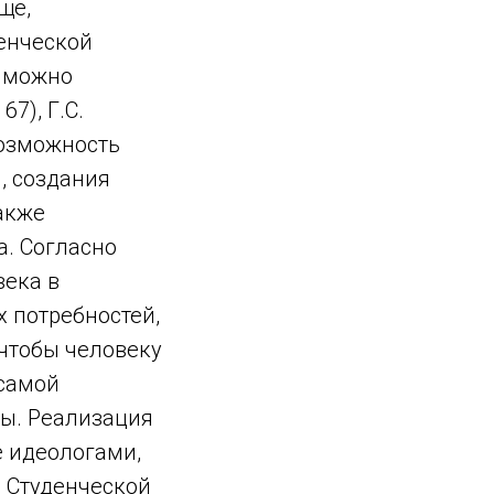
ще,
денческой
х можно
67), Г.С.
возможность
, создания
акже
а. Согласно
века в
 потребностей,
 чтобы человеку
 самой
ры. Реализация
е идеологами,
й Студенческой